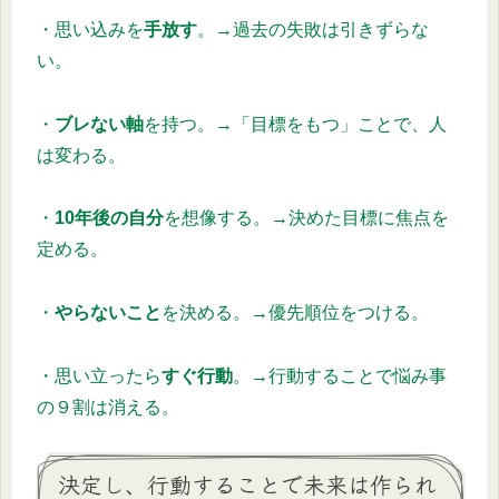
・思い込みを
手放す
。→過去の失敗は引きずらな
い。
・
ブレない軸
を持つ。→「目標をもつ」ことで、人
は変わる。
・
10年後の自分
を想像する。→決めた目標に焦点を
定める。
・
やらないこと
を決める。→優先順位をつける。
・思い立ったら
すぐ行動
。→行動することで悩み事
の９割は消える。
決定し、行動することで未来は作られ