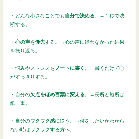
・どんな小さなことでも
自分で決める
。→１秒で決
断する。
・
心の声を優先
する。→心の声に従わなかった結果
を振り返る。
・悩みやストレスを
ノートに書く
。→書くだけで心
がすっきりする。
・自分の
欠点をほめ言葉に変える
。→長所と短所は
紙一重。
・自分の
ワクワク感
に従う。→何をしたいかわから
ない時はワクワクする方へ。