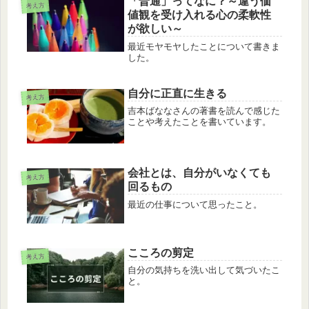
「普通」ってなに？～違う価
考え方
値観を受け入れる心の柔軟性
が欲しい～
最近モヤモヤしたことについて書きま
した。
自分に正直に生きる
考え方
吉本ばななさんの著書を読んで感じた
ことや考えたことを書いています。
会社とは、自分がいなくても
考え方
回るもの
最近の仕事について思ったこと。
こころの剪定
考え方
自分の気持ちを洗い出して気づいたこ
と。