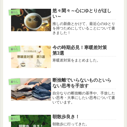
悠々閑々～心にゆとりがほし
暮らし
い～
推しの新曲とかけて、最近心のゆとり
を持つためにしていることについて書
きました！
今の時期必見！寒暖差対策
暮らし
第3選
寒暖差対策をまとめました。
断捨離でいらないものといら
暮らし
ない思考を手放す
自分なりの断捨離の基準や、手放した
い思考・大事にしたい思考について書
いています。
朝散歩良き！
暮らし
朝散歩に行ってきた。