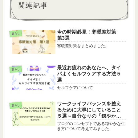
関連記事
今の時期必見！寒暖差対策
暮らし
第3選
寒暖差対策をまとめました。
最近お疲れのあなたへ、タイ
暮らし
パよくセルフケアする方法５
選
セルフケアについて
ワークライフバランスを整え
暮らし
るために大事にしていること
５選～自分なりの「穏やかな
生き方」について考えてみた
ブログのコンセプトである穏やかな生
～
き方について考えてみました。