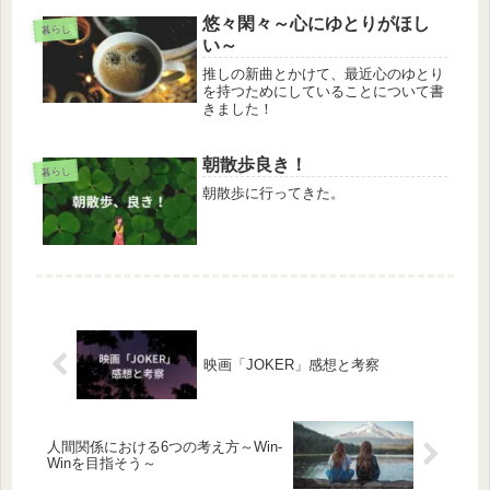
悠々閑々～心にゆとりがほし
暮らし
い～
推しの新曲とかけて、最近心のゆとり
を持つためにしていることについて書
きました！
朝散歩良き！
暮らし
朝散歩に行ってきた。
映画「JOKER」感想と考察
人間関係における6つの考え方～Win-
Winを目指そう～