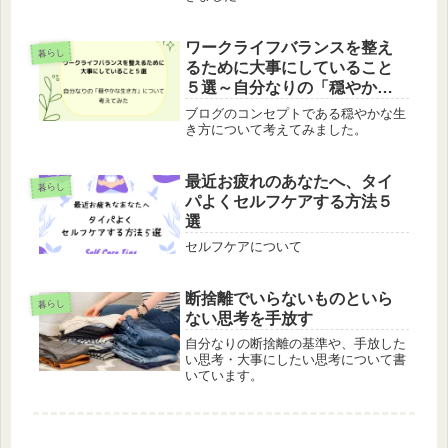
ワークライフバランスを整え
暮らし
るために大事にしていること
５選～自分なりの「穏やかな
生き方」について考えてみた
ブログのコンセプトである穏やかな生
～
き方について考えてみました。
最近お疲れのあなたへ、タイ
暮らし
パよくセルフケアする方法５
選
セルフケアについて
断捨離でいらないものといら
暮らし
ない思考を手放す
自分なりの断捨離の基準や、手放した
い思考・大事にしたい思考について書
いています。