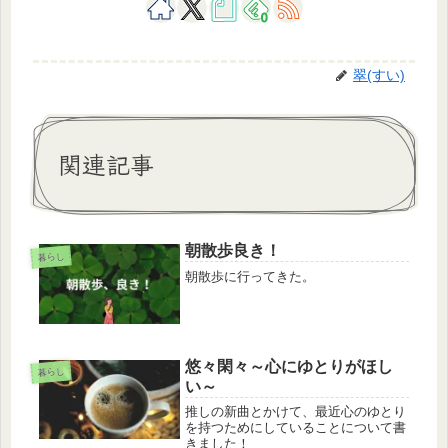
0
翠(すい)
関連記事
朝散歩良き！
暮らし
朝散歩に行ってきた。
悠々閑々～心にゆとりがほし
暮らし
い～
推しの新曲とかけて、最近心のゆとり
を持つためにしていることについて書
きました！