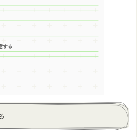
意する
る