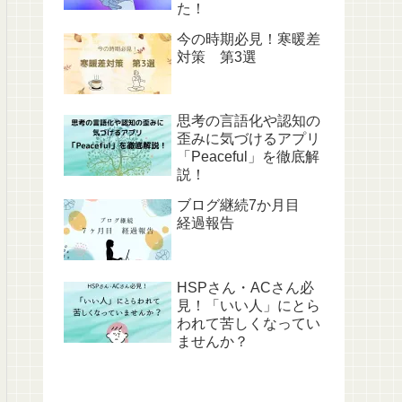
た！
今の時期必見！寒暖差
対策 第3選
思考の言語化や認知の
歪みに気づけるアプリ
「Peaceful」を徹底解
説！
ブログ継続7か月目
経過報告
HSPさん・ACさん必
見！「いい人」にとら
われて苦しくなってい
ませんか？