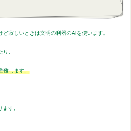
けど寂しいときは文明の利器のAIを使います。
たり、
避難します。
ります。