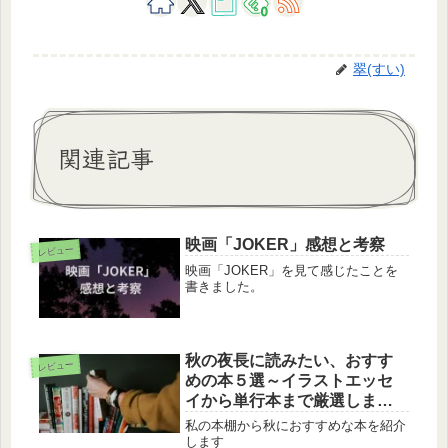
0
翠(すい)
関連記事
映画「JOKER」感想と考察
レビュー
映画「JOKER」を見て感じたことを
書きました。
秋の夜長に読みたい、おすす
レビュー
めの本５選～イラストエッセ
イから単行本まで厳選しまし
た～
私の本棚から秋におすすめな本を紹介
します