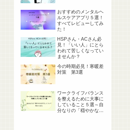
おすすめのメンタルヘ
ルスケアアプリ５選！
すべてレビューしてみ
た！
HSPさん・ACさん必
見！「いい人」にとら
われて苦しくなってい
ませんか？
今の時期必見！寒暖差
対策 第3選
ワークライフバランス
を整えるために大事に
していること５選～自
分なりの「穏やかな生
き方」について考えて
みた～