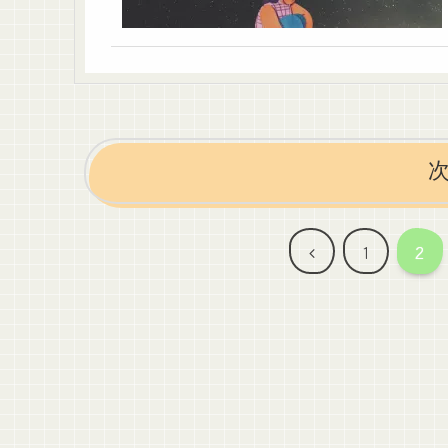
前
1
2
へ